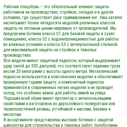
Рабочая спецобувь – это обязательный элемент защиты
работников на производствах, стройках, складах и в других
условиях, где существует риск травмирования ног. Наш каталог
насчитывает более пятидесяти моделей различных классов
защиты по оптовым ценам напрямую от производителей. Мы
предлагаем ботинки класса S1 для базовой защиты в сухих
помещениях, класса S2 с водонепроницаемостью для работы
во влажных условиях и класса S3 с антипрокольной стелькой
для максимальной защиты на стройках и тяжелых
производствах.
Все модели имеют защитный подносок, который выдерживает
удар силой до 200 джоулей, что соответствует падению груза
весом 20 килограмм с высоты одного метра. Металлический
подносок используется в классических моделях и обеспечивает
проверенную годами защиту, а композитный подносок
применяется в современных легких моделях и не проводит
холод, что особенно важно для работы зимой на улице.
Подошва всей обуви имеет протектор с антискользящими
свойствами и изготовлена из двухслойного полиуретана или
термопластичной резины, устойчивой к маслам, бензину и
кислотам.
В ассортименте представлены высокие ботинки с защитой
щиколотки для строительства и тяжелых работ, полуботинки