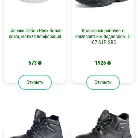
Тапочки Сабо «Рая» белая
Кроссовки рабочие с
кожа, мелкая перфорация
композитным подноском, U
107 S1Р SRC
673
₴
1926
₴
Открыть
Открыть