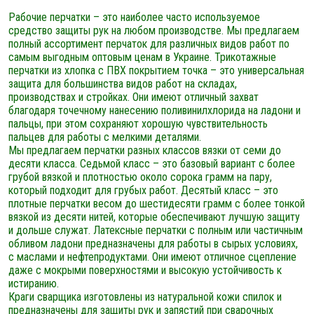
Рабочие перчатки – это наиболее часто используемое
средство защиты рук на любом производстве. Мы предлагаем
полный ассортимент перчаток для различных видов работ по
самым выгодным оптовым ценам в Украине. Трикотажные
перчатки из хлопка с ПВХ покрытием точка – это универсальная
защита для большинства видов работ на складах,
производствах и стройках. Они имеют отличный захват
благодаря точечному нанесению поливинилхлорида на ладони и
пальцы, при этом сохраняют хорошую чувствительность
пальцев для работы с мелкими деталями.
Мы предлагаем перчатки разных классов вязки от семи до
десяти класса. Седьмой класс – это базовый вариант с более
грубой вязкой и плотностью около сорока грамм на пару,
который подходит для грубых работ. Десятый класс – это
плотные перчатки весом до шестидесяти грамм с более тонкой
вязкой из десяти нитей, которые обеспечивают лучшую защиту
и дольше служат. Латексные перчатки с полным или частичным
обливом ладони предназначены для работы в сырых условиях,
с маслами и нефтепродуктами. Они имеют отличное сцепление
даже с мокрыми поверхностями и высокую устойчивость к
истиранию.
Краги сварщика изготовлены из натуральной кожи спилок и
предназначены для защиты рук и запястий при сварочных