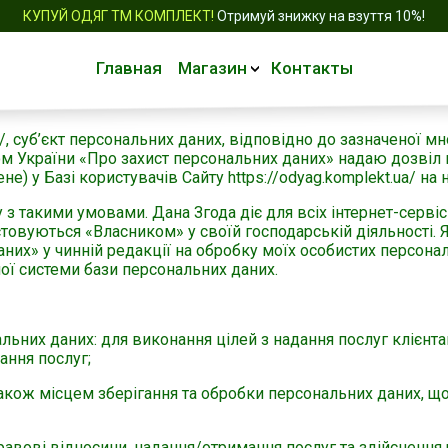
КУПУЙ ОДЯГ ТМ КОМПЛЕКТ!
Отримуй знижку на взуття 10%!
Главная
Магазин
Контакты
ua/, суб’єкт персональних даних, відповідно до зазначеної м
ном України «Про захист персональних даних» надаю дозвіл
не) у Базі користувачів Сайту https://odyag.komplekt.ua/ на
такими умовами. Дана Згода діє для всіх інтернет-сервісів
стовуються «Власником» у своїй господарській діяльності.
них» у чинній редакції на обробку моїх особистих персонал
ї системи бази персональних даних.
альних даних: для виконання цілей з надання послуг клієнт
ання послуг;
акож місцем зберігання та обробки персональних даних, щ
авові відносини, надання/отримання послуг та здійснення 