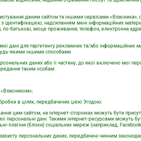
ористування даним сайтом та іншими сервісами «Власника»,
 з ідентифікацією, надсиланням мені інформаційних матеріа
, по-батькові, місце проживання, телефон, електронна адрес
мої дані для таргетингу рекламних та/або інформаційних ма
будь-якими іншими способами.
сональних даних або її частину, до якої включено мої перс
редання таким особам:
з «Власником»;
бробки в цілях, передбачених цією Згодою.
ання цим сайтом, на інтернет-сторінках можуть бути присутн
мої персональні дані. Такими інтернет-ресурсами можуть бу
альні-плагіни (блоки) соціальних мереж (наприклад, Facebook
захисту персональних даних, передбачені чинним законода