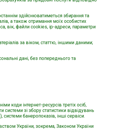
 останнім здійснюватиметься збирання та
лів, а також отримання моїх особистих
а, вік, файли cookies, ip-адреси, параметри
теріалів за віком, статтю, іншими даними;
ональні дані, без попереднього та
іми коди інтернет-ресурсів третіх осіб,
ти системи зі збору статистики відвідувань
), системи банеропоказів, інші сервіси.
вством України, зокрема, Законом України