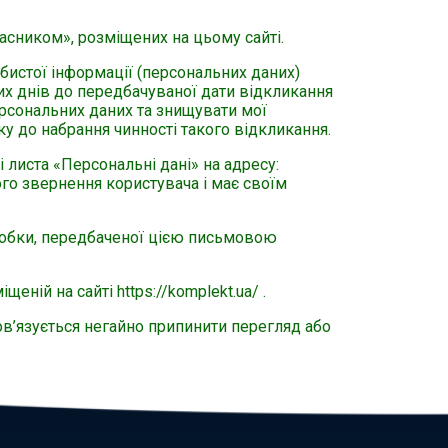
ником», розміщених на цьому сайті.
бистої інформації (персональних даних)
х днів до передбачуваної дати відкликання
ерсональних даних та знищувати мої
у до набрання чинності такого відкликання.
листа «Персональні дані» на адресу:
ого звернення користувача і має своїм
робки, передбаченої цією письмовою
еній на сайті https://komplekt.ua/ .
ов’язується негайно припинити перегляд або