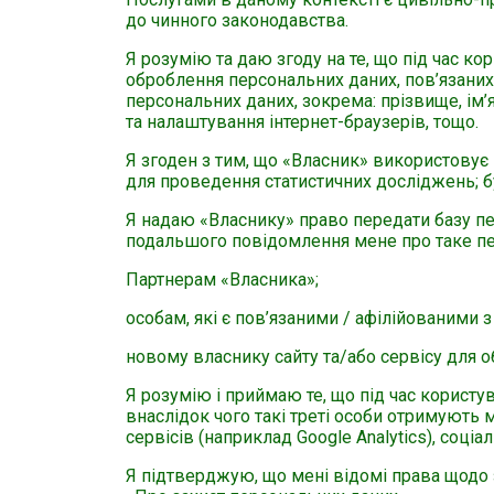
до чинного законодавства.
Я розумію та даю згоду на те, що під час к
оброблення персональних даних, пов’язаних
персональних даних, зокрема: прізвище, ім’я
та налаштування інтернет-браузерів, тощо.
Я згоден з тим, що «Власник» використовує 
для проведення статистичних досліджень; 
Я надаю «Власнику» право передати базу пер
подальшого повідомлення мене про таке пе
Партнерам «Власника»;
особам, які є пов’язаними / афілійованими 
новому власнику сайту та/або сервісу для о
Я розумію і приймаю те, що під час користув
внаслідок чого такі треті особи отримують 
сервісів (наприклад Google Analytics), соці
Я підтверджую, що мені відомі права щодо 