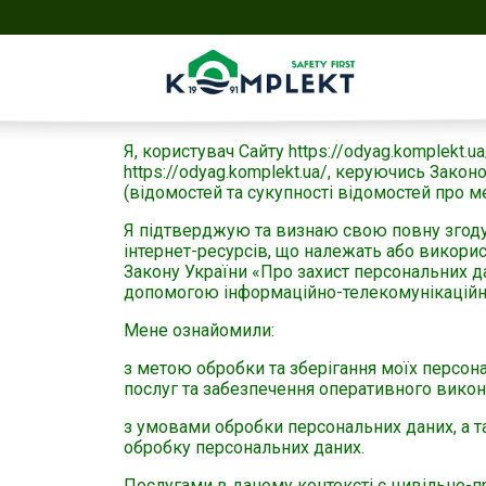
Я, користувач Сайту https://odyag.komplekt.
https://odyag.komplekt.ua/, керуючись Зако
(відомостей та сукупності відомостей про ме
Я підтверджую та визнаю свою повну згоду з 
інтернет-ресурсів, що належать або викори
Закону України «Про захист персональних да
допомогою інформаційно-телекомунікаційно
Мене ознайомили:
з метою обробки та зберігання моїх персон
послуг та забезпечення оперативного викон
з умовами обробки персональних даних, а т
обробку персональних даних.
Послугами в даному контексті є цивільно-пр