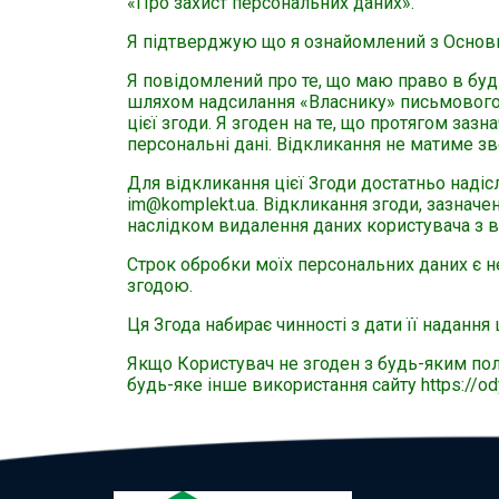
«Про захист персональних даних».
Я підтверджую що я ознайомлений з Основ
Я повідомлений про те, що маю право в буд
шляхом надсилання «Власнику» письмового 
цієї згоди. Я згоден на те, що протягом за
персональні дані. Відкликання не матиме зв
Для відкликання цієї Згоди достатньо наді
im@komplekt.ua. Відкликання згоди, зазначе
наслідком видалення даних користувача з веб
Строк обробки моїх персональних даних є 
згодою.
Ця Згода набирає чинності з дати її надання 
Якщо Користувач не згоден з будь-яким поло
будь-яке інше використання сайту https://ody