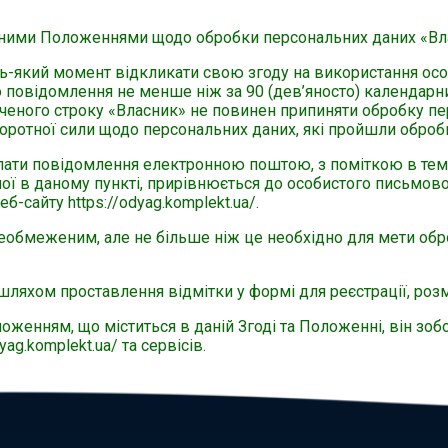
ними Положеннями щодо обробки персональних даних «Влас
ь-який момент відкликати свою згоду на використання осо
повідомлення не менше ніж за 90 (дев’яносто) календарни
значеного строку «Власник» не повинен припиняти обробку п
оротної сили щодо персональних даних, які пройшли обробк
слати повідомлення електронною поштою, з поміткою в темі 
ної в даному пункті, прирівнюється до особистого письмов
-сайту https://odyag.komplekt.ua/.
необмеженим, але не більше ніж це необхідно для мети об
шляхом проставлення відмітки у формі для реєстрації, розміщ
женням, що міститься в даній Згоді та Положенні, він зоб
ag.komplekt.ua/ та сервісів.