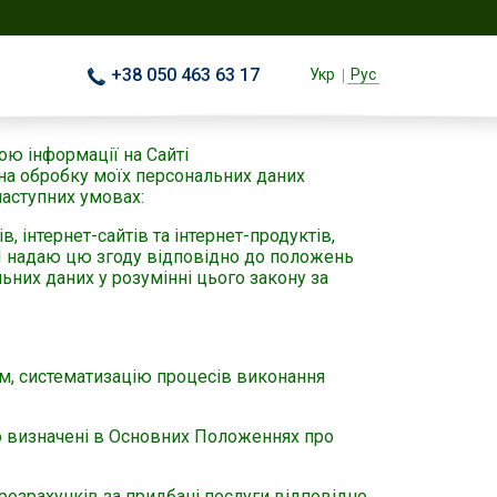
+38 050 463 63 17
Укр
Рус
ною інформації на Сайті
 на обробку моїх персональних даних
 наступних умовах:
, інтернет-сайтів та інтернет-продуктів,
 Я надаю цю згоду відповідно до положень
ьних даних у розумінні цього закону за
ам, систематизацію процесів виконання
о визначені в Основних Положеннях про
розрахунків за придбані послуги відповідно